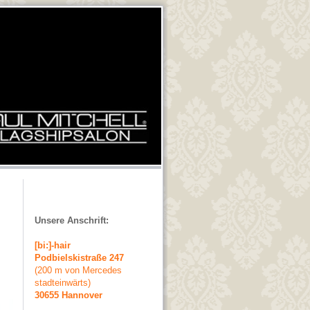
Unsere Anschrift:
[bi:]-hair
Podbielskistraße 247
(200 m von Mercedes
stadteinwärts)
30655 Hannover