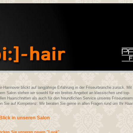
ir-Hannover blickt auf langjährige Erfahrung in der Friseurbranche zurück. Mit
em Salon stehen wir sowohl für ein breites Angebot an klassischen und top-
llen Haarschnitten als auch für den freundlichen Service unseres Friseurteam
n Sie auf Kompetenz: Wir beraten Sie gerne in allen Fragen rund um Ihr Haar
Blick in unseren Salon
ecken Sie unseren neuen "Look"