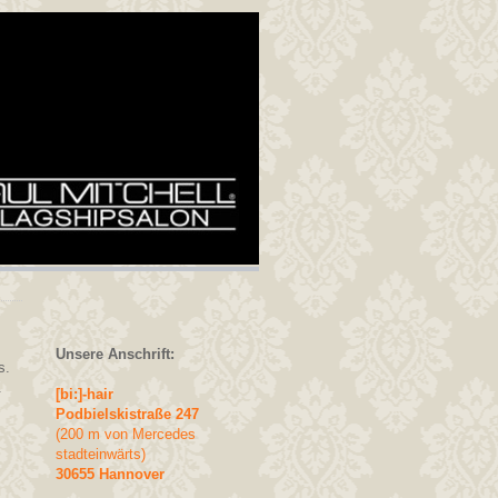
Unsere Anschrift:
s.
.
[bi:]-hair
Podbielskistraße 247
(200 m von Mercedes
stadteinwärts)
30655 Hannover