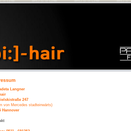
ressum
adeta Langner
hair
ielskistraße 247
m von Mercedes stadteinwärts)
5 Hannover
akt