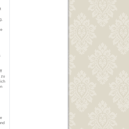
t
g,
te
s
ff
 zu
ich
en
he
und