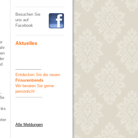
Besuchen Sie
uns auf
Facebook
er
Aktuelles
ahr
gen
der
nd
---------------------
Entdecken Sie die neuen
Frisurentrends
Wir beraten Sie gerne
persönlich!
,
----------------------
öße
inks
eter
Alle Meldungen