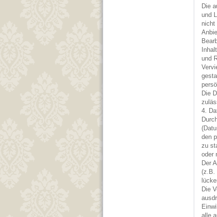
Die a
und L
nicht
Anbie
Bearb
Inhal
und R
Vervi
gesta
persö
Die D
zuläs
4. Da
Durch
(Datu
den p
zu st
oder 
Der A
(z.B.
lücke
Die V
ausdr
Einwi
alle 