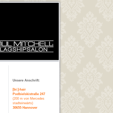
Unsere Anschrift:
[bi:]-hair
Podbielskistraße 247
(200 m von Mercedes
stadteinwärts)
30655 Hannover