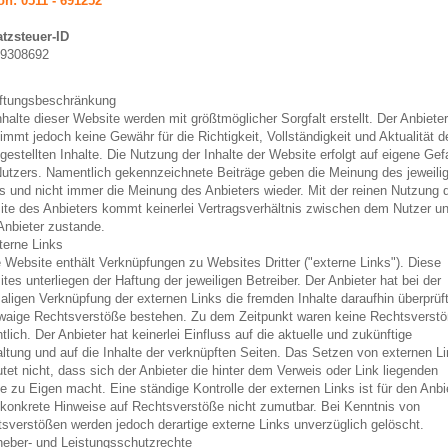
on: 0511 - 691252
tzsteuer-ID
9308692
aftungsbeschränkung
nhalte dieser Website werden mit größtmöglicher Sorgfalt erstellt. Der Anbieter
immt jedoch keine Gewähr für die Richtigkeit, Vollständigkeit und Aktualität d
tgestellten Inhalte. Die Nutzung der Inhalte der Website erfolgt auf eigene Gef
utzers. Namentlich gekennzeichnete Beiträge geben die Meinung des jeweili
s und nicht immer die Meinung des Anbieters wieder. Mit der reinen Nutzung 
te des Anbieters kommt keinerlei Vertragsverhältnis zwischen dem Nutzer u
nbieter zustande.
terne Links
 Website enthält Verknüpfungen zu Websites Dritter ("externe Links"). Diese
tes unterliegen der Haftung der jeweiligen Betreiber. Der Anbieter hat bei der
aligen Verknüpfung der externen Links die fremden Inhalte daraufhin überprüft
waige Rechtsverstöße bestehen. Zu dem Zeitpunkt waren keine Rechtsverst
htlich. Der Anbieter hat keinerlei Einfluss auf die aktuelle und zukünftige
ltung und auf die Inhalte der verknüpften Seiten. Das Setzen von externen L
tet nicht, dass sich der Anbieter die hinter dem Verweis oder Link liegenden
te zu Eigen macht. Eine ständige Kontrolle der externen Links ist für den Anbi
konkrete Hinweise auf Rechtsverstöße nicht zumutbar. Bei Kenntnis von
sverstößen werden jedoch derartige externe Links unverzüglich gelöscht.
heber- und Leistungsschutzrechte