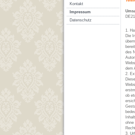
Telef
Kontakt
Umsa
Impressum
DE21
Datenschutz
1. H
Die I
übern
berei
des N
Autor
Websi
dem A
2. Ex
Diese
Websi
erstm
ob et
ersic
Gesta
bedeu
Inhal
ohne 
Recht
3. Ur