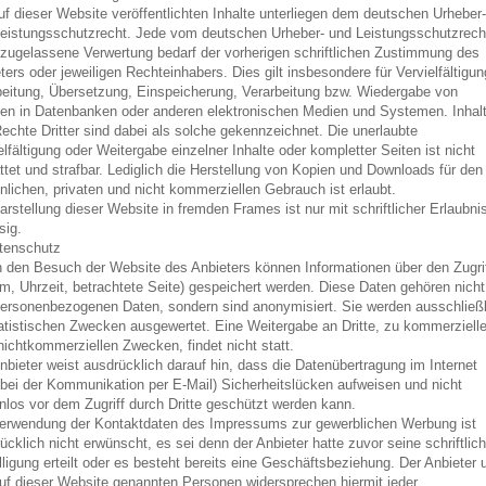
uf dieser Website veröffentlichten Inhalte unterliegen dem deutschen Urheber-
eistungsschutzrecht. Jede vom deutschen Urheber- und Leistungsschutzrech
 zugelassene Verwertung bedarf der vorherigen schriftlichen Zustimmung des
ters oder jeweiligen Rechteinhabers. Dies gilt insbesondere für Vervielfältigun
eitung, Übersetzung, Einspeicherung, Verarbeitung bzw. Wiedergabe von
ten in Datenbanken oder anderen elektronischen Medien und Systemen. Inhal
echte Dritter sind dabei als solche gekennzeichnet. Die unerlaubte
elfältigung oder Weitergabe einzelner Inhalte oder kompletter Seiten ist nicht
ttet und strafbar. Lediglich die Herstellung von Kopien und Downloads für den
nlichen, privaten und nicht kommerziellen Gebrauch ist erlaubt.
arstellung dieser Website in fremden Frames ist nur mit schriftlicher Erlaubni
sig.
tenschutz
 den Besuch der Website des Anbieters können Informationen über den Zugri
m, Uhrzeit, betrachtete Seite) gespeichert werden. Diese Daten gehören nicht
ersonenbezogenen Daten, sondern sind anonymisiert. Sie werden ausschließl
atistischen Zwecken ausgewertet. Eine Weitergabe an Dritte, zu kommerziell
nichtkommerziellen Zwecken, findet nicht statt.
nbieter weist ausdrücklich darauf hin, dass die Datenübertragung im Internet
 bei der Kommunikation per E-Mail) Sicherheitslücken aufweisen und nicht
nlos vor dem Zugriff durch Dritte geschützt werden kann.
erwendung der Kontaktdaten des Impressums zur gewerblichen Werbung ist
ücklich nicht erwünscht, es sei denn der Anbieter hatte zuvor seine schriftlic
lligung erteilt oder es besteht bereits eine Geschäftsbeziehung. Der Anbieter 
auf dieser Website genannten Personen widersprechen hiermit jeder